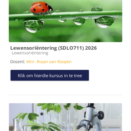
Lewensoriëntering (SDLO711) 2026
Kursus kategorie
Lewensoriëntering
Dosent:
Mnr. Riaan van Rooyen
Klik om hierdie kursus in te tree