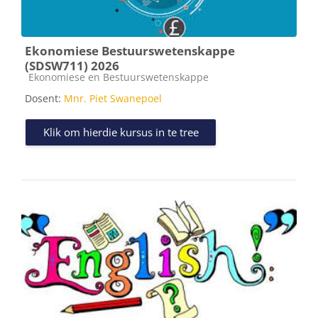
Ekonomiese Bestuurswetenskappe
(SDSW711) 2026
Kursus kategorie
Ekonomiese en Bestuurswetenskappe
Dosent:
Mnr. Piet Swanepoel
Klik om hierdie kursus in te tree