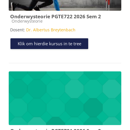
Onderwysteorie PGTE722 2026 Sem 2
Kursus kategorie
Onderwysteorie
Dosent:
Dr. Albertus Breytenbach
Klik om hierdie kursus in te tree