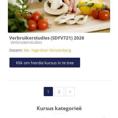
Verbruikerstudies (SDFV721) 2026
Kursus kategorie
Verbruikerstudies
Dosent:
Me. Inge-Mari Fürstenberg
Klik om hierdie kursus in te tree
(current)
Next page
1
2
Kursus kategorieë