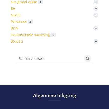
+
Nie-graad vakke
1
+
BA
+
NGOS
Personeel
3
+
BDIV
Institusionele navorsing
0
+
BSocSci
Search courses
Search cours
Slaan Algemene Inligting oor
Algemene Inligting