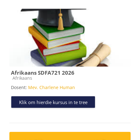
Afrikaans SDFA721 2026
Kursus kategorie
Afrikaans
Dosent:
Mev. Charlene Human
Klik om hierdie kursus in te tree