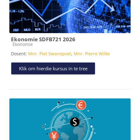
Ekonomie SDFB721 2026
Kursus kategorie
Ekonomie
Dosent:
Mnr. Piet Swanepoel
,
Mnr. Pierre Wilke
Klik om hierdie kursus in te tree