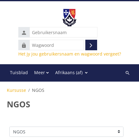
Slaan oor na hoof inhoud
Gebruikersnaam
Wagwoord
Teken
Het jy jou gebruikersnaam en wagwoord vergeet?
in
Tuisblad
Meer
Afrikaans ‎(af)‎
Soek
deur
Kursusse
NGOS
kursuss
NGOS
Kursus kategorieë