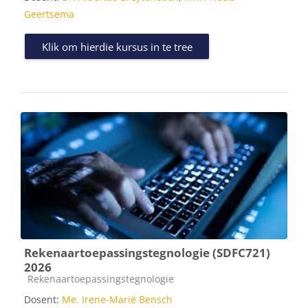
Geertsema
Klik om hierdie kursus in te tree
Rekenaartoepassingstegnologie (SDFC721)
2026
Kursus kategorie
Rekenaartoepassingstegnologie
Dosent:
Me. Irene-Marië Bensch