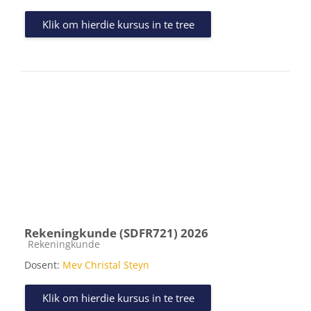
Klik om hierdie kursus in te tree
Rekeningkunde (SDFR721) 2026
Kursus kategorie
Rekeningkunde
Dosent:
Mev Christal Steyn
Klik om hierdie kursus in te tree