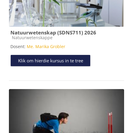
Natuurwetenskap (SDNS711) 2026
Kursus kategorie
Natuurwetenskappe
Dosent:
Me. Marika Grobler
Klik om hierdie kursus in te tree