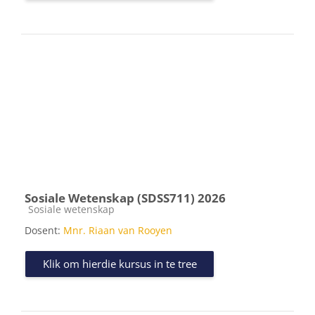
Sosiale Wetenskap (SDSS711) 2026
Kursus kategorie
Sosiale wetenskap
Dosent:
Mnr. Riaan van Rooyen
Klik om hierdie kursus in te tree