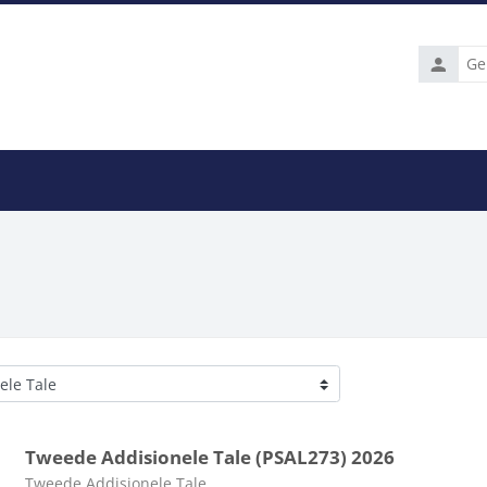
Gebruike
entenuus
APA Handleidings
APA Vorms
Studente teru
Tweede Addisionele Tale (PSAL273) 2026
Kursus kategorie
Tweede Addisionele Tale