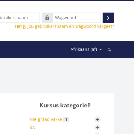
rsnaam
Wagwoord
Teken
Het jy jou gebruikersnaam en wagwoord vergeet?
in
gvoer Semester 1
Afrikaans ‎(af)‎
Soek
deur
kursusse
Kursus kategorieë
+
Nie-graad vakke
1
+
BA