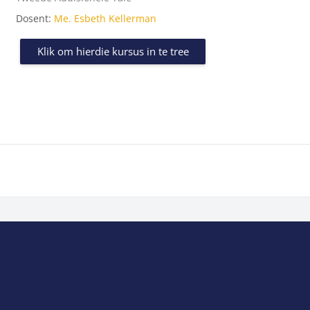
Dosent:
Me. Esbeth Kellerman
Klik om hierdie kursus in te tree