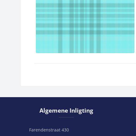
Slaan Algemene Inligting oor
Algemene Inligting
Farendenstraat 430