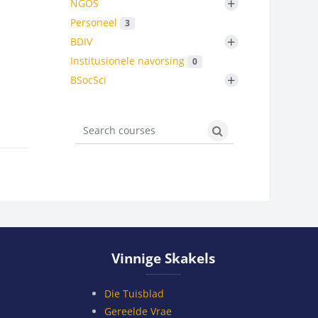
+
NGOS
Personeel
3
+
BDIV
Institusionele navorsing
0
+
BSocSci
Search courses
Search courses
Slaan Vinnige Skakels oor
Vinnige Skakels
Die Tuisblad
Gereelde Vrae