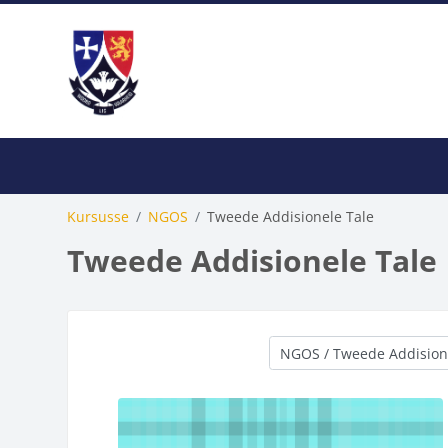
Slaan oor na hoof inhoud
Tuisblad
Kursus
Google
Biblioteek
Stud
Kursusse
NGOS
Tweede Addisionele Tale
Studente terugvoer Semester 2
Tweede Addisionele Tale
Kursus kategorieë