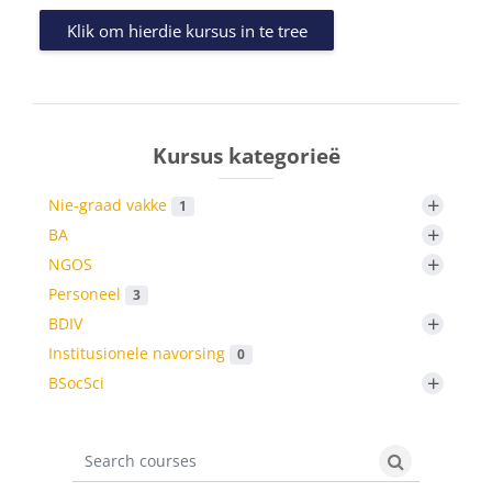
Klik om hierdie kursus in te tree
Kursus kategorieë
+
Nie-graad vakke
1
+
BA
+
NGOS
Personeel
3
+
BDIV
Institusionele navorsing
0
+
BSocSci
Search courses
Search cours