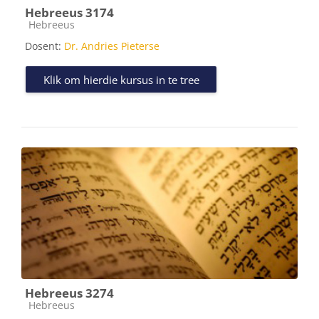
Hebreeus 3174
Kursus kategorie
Hebreeus
Dosent:
Dr. Andries Pieterse
Klik om hierdie kursus in te tree
Hebreeus 3274
Kursus kategorie
Hebreeus