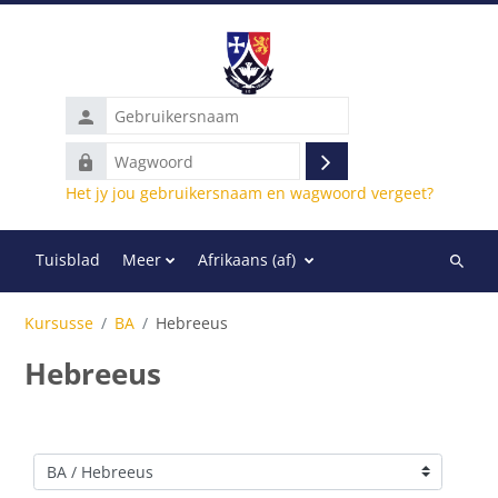
Slaan oor na hoof inhoud
Gebruikersnaam
Wagwoord
Teken
Het jy jou gebruikersnaam en wagwoord vergeet?
in
Tuisblad
Meer
Afrikaans ‎(af)‎
Soek
deur
Kursusse
BA
Hebreeus
kursuss
Hebreeus
Kursus kategorieë