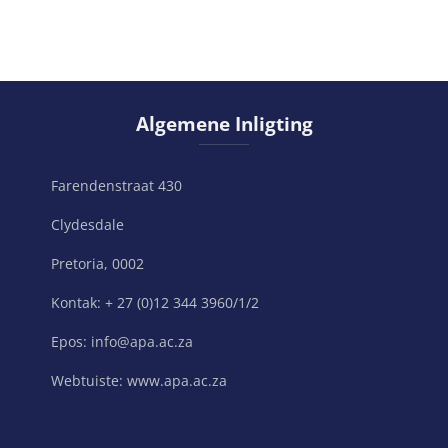
Slaan Algemene Inligting oor
Algemene Inligting
Farendenstraat 430
Clydesdale
Pretoria, 0002
Kontak: + 27 (0)12 344 3960/1/2
Epos: info@apa.ac.za
Webtuiste: www.apa.ac.za