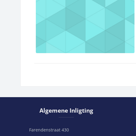
Slaan Algemene Inligting oor
Algemene Inligting
Farendenstraat 430