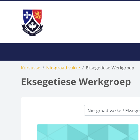
Slaan oor na hoof inhoud
Tuisblad
Kursus
Google
Biblioteek
Stud
Kursusse
Nie-graad vakke
Eksegetiese Werkgroep
Studente terugvoer Semester 2
Eksegetiese Werkgroep
Kursus kategorieë