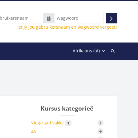
rsnaam
Wagwoord
Teken
Het jy jou gebruikersnaam en wagwoord vergeet?
in
gvoer Semester 1
Afrikaans ‎(af)‎
Soek
deur
kursusse
Kursus kategorieë
+
Nie-graad vakke
1
+
BA