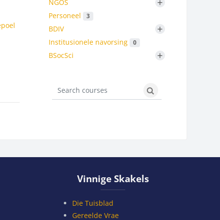
+
NGOS
Personeel
3
epoel
+
BDIV
Institusionele navorsing
0
+
BSocSci
Search courses
Search courses
Slaan Vinnige Skakels oor
Vinnige Skakels
Die Tuisblad
Gereelde Vrae