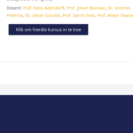
Dosent:
Prof. Koos Adendorff
,
Prof. Johan Bosman
,
Dr. Andries
Pieterse
,
Ds. Johan Schutte
,
Prof. Gerrit Smit
,
Prof. Alwyn Swan
Klik om hierdie kursus in te tree