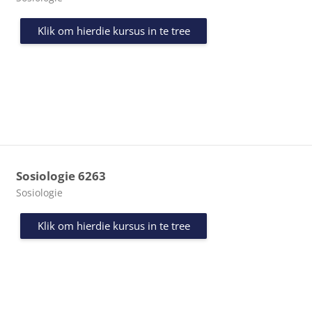
Klik om hierdie kursus in te tree
Sosiologie 6263
Kursus kategorie
Sosiologie
Klik om hierdie kursus in te tree