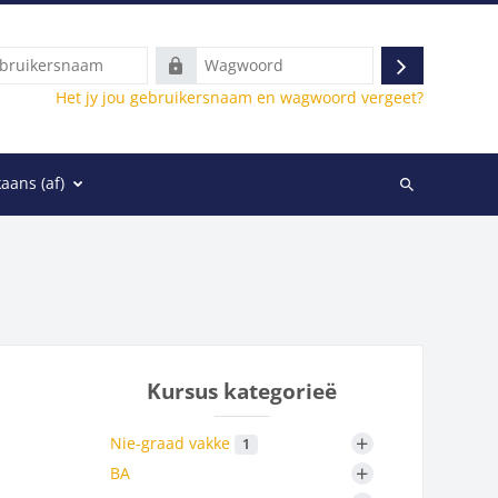
rsnaam
Wagwoord
Teken
Het jy jou gebruikersnaam en wagwoord vergeet?
in
aans ‎(af)‎
Soek
deur
kursusse
Kursus kategorieë
+
Nie-graad vakke
1
+
BA