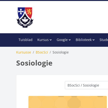
Slaan oor na hoof inhoud
Tuisblad
Kursus
Google
Biblioteek
Stud
Kursusse
BSocSci
Sosiologie
Sosiologie
Kursus kategorieë