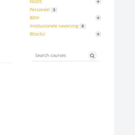
+
NGOS
Personeel
3
+
BDIV
Institusionele navorsing
0
+
BSocSci
Search courses
Search courses