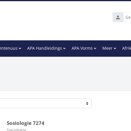
Gebruike
entenuus
APA Handleidings
APA Vorms
Meer
Afrik
Sosiologie 7274
Kursus kategorie
Sosiologie