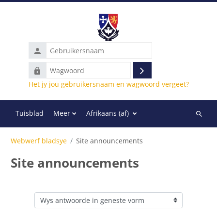
Slaan oor na hoof inhoud
Gebruikersnaam
Wagwoord
Teken
Het jy jou gebruikersnaam en wagwoord vergeet?
in
Tuisblad
Meer
Afrikaans ‎(af)‎
Soek
deur
Webwerf bladsye
Site announcements
kursuss
Site announcements
V