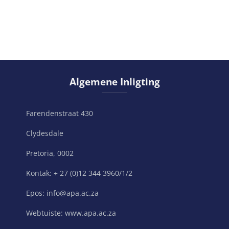
Slaan Algemene Inligting oor
Algemene Inligting
Farendenstraat 430
Clydesdale
Pretoria, 0002
Kontak: + 27 (0)12 344 3960/1/2
Epos: info@apa.ac.za
Webtuiste: www.apa.ac.za