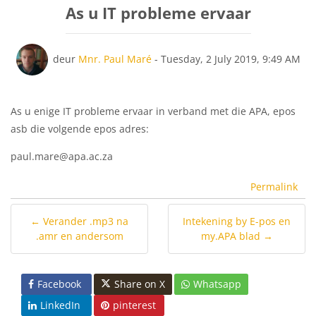
e
As u IT probleme ervaar
r
t
o
Getal antwoorde: 0
deur
Mnr. Paul Maré
-
Tuesday, 2 July 2019, 9:49 AM
o
n
m
As u enige IT probleme ervaar in verband met die APA, epos
o
asb die volgende epos adres:
d
paul.mare@apa.ac.za
u
s
Permalink
← Verander .mp3 na
Intekening by E-pos en
.amr en andersom
my.APA blad →
Facebook
Share on X
Whatsapp
LinkedIn
pinterest